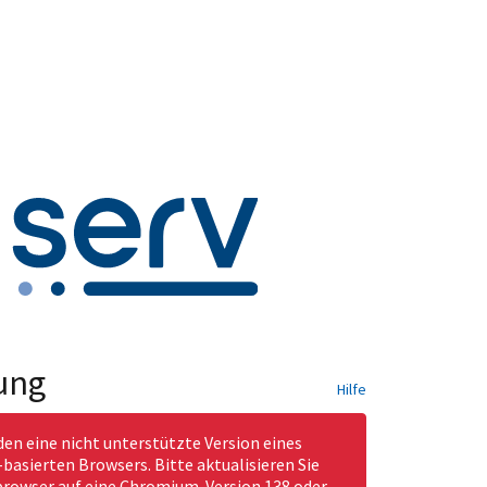
ung
Hilfe
den eine nicht unterstützte Version eines
asierten Browsers. Bitte aktualisieren Sie
rowser auf eine Chromium-Version 138 oder